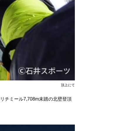
頂上にて
チミール7,708m未踏の北壁登頂