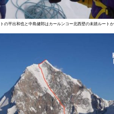
トの平出和也と中島健郎はカールンコー北西壁の未踏ルートか