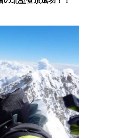
未踏の北壁登頂成功！！