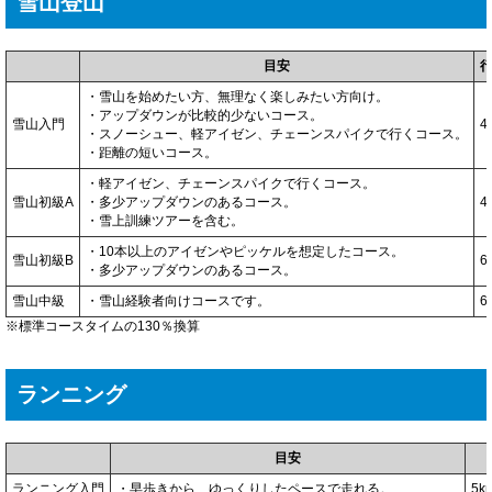
雪山登山
目安
・雪山を始めたい方、無理なく楽しみたい方向け。
・アップダウンが比較的少ないコース。
雪山入門
4
・スノーシュー、軽アイゼン、チェーンスパイクで行くコース。
・距離の短いコース。
・軽アイゼン、チェーンスパイクで行くコース。
雪山初級A
・多少アップダウンのあるコース。
4
・雪上訓練ツアーを含む。
・10本以上のアイゼンやピッケルを想定したコース。
雪山初級B
6
・多少アップダウンのあるコース。
雪山中級
・雪山経験者向けコースです。
6
※標準コースタイムの130％換算
ランニング
目安
ランニング入門
・早歩きから、ゆっくりしたペースで走れる。
5k