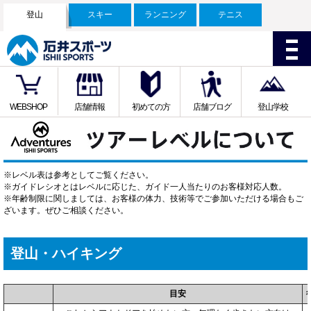
登山
スキー
ランニング
テニス
WEBSHOP
店舗情報
初めての方
店舗ブログ
登山学校
※レベル表は参考としてご覧ください。
※ガイドレシオとはレベルに応じた、ガイド一人当たりのお客様対応人数。
※年齢制限に関しましては、お客様の体力、技術等でご参加いただける場合もご
ざいます。ぜひご相談ください。
登山・ハイキング
目安