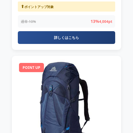
⬆
ポイントアップ対象
13%
通常 10%
4,004pt
詳しくはこちら
POINT UP