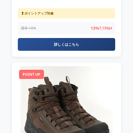
⬆
ポイントアップ対象
13%
通常 10%
7,150pt
詳しくはこちら
POINT UP