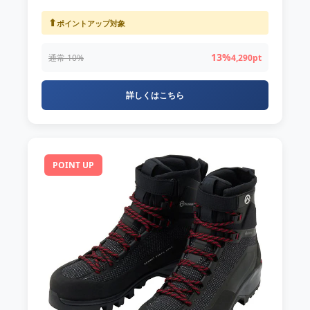
⬆
ポイントアップ対象
13%
通常 10%
4,290pt
詳しくはこちら
POINT UP